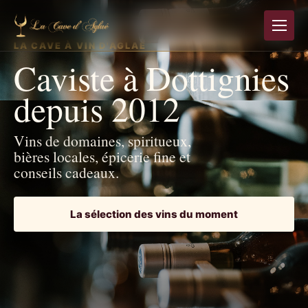
LA CAVE À VIN D'AGLAÉ
Caviste à Dottignies
depuis 2012
Vins de domaines, spiritueux,
bières locales, épicerie fine et
conseils cadeaux.
La sélection des vins du moment